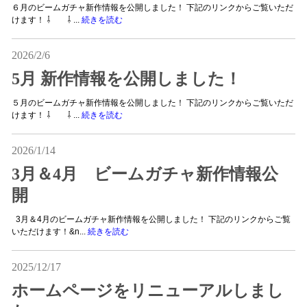
６月のビームガチャ新作情報を公開しました！ 下記のリンクからご覧いただ
けます！ ⇩ ⇩ ...
続きを読む
2026/2/6
5月 新作情報を公開しました！
５月のビームガチャ新作情報を公開しました！ 下記のリンクからご覧いただ
けます！ ⇩ ⇩ ...
続きを読む
2026/1/14
3月＆4月 ビームガチャ新作情報公
開
3月＆4月のビームガチャ新作情報を公開しました！ 下記のリンクからご覧
いただけます！&n...
続きを読む
2025/12/17
ホームページをリニューアルしまし