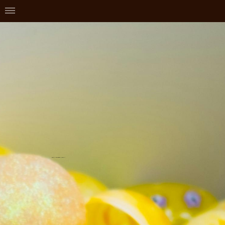
株式会社ビーム 取扱い自動販売機／カプセル容器について