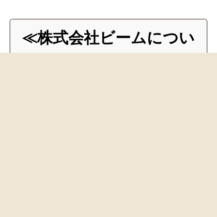
≪株式会社ビームについ
て≫
ー About us ー
株式会社ビームは、
カプセル玩具(ガチャガチャ)関連
のハードやソフト
の
販売を主体
とした会社です！
取扱メーカーは、バンダイやタ
カラトミーアーツ、エポック社