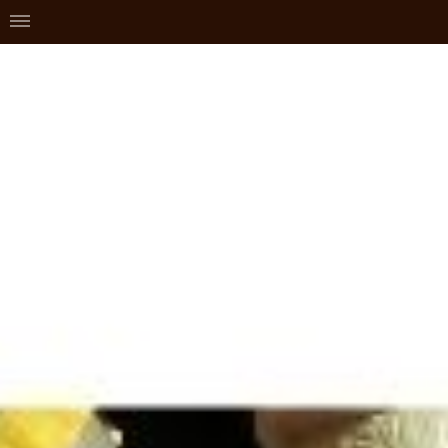
ガチャのことなら株式会社ビーム トップページ